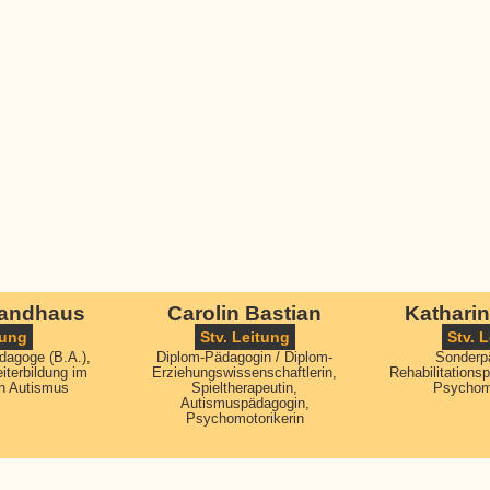
Sandhaus
Carolin Bastian
Kathari
tung
Stv. Leitung
Stv. 
ädagoge (B.A.),
Diplom-Pädagogin / Diplom-
Sonderp
eiterbildung im
Erziehungswissenschaftlerin,
Rehabilitations
h Autismus
Spieltherapeutin,
Psychomo
Autismuspädagogin,
Psychomotorikerin