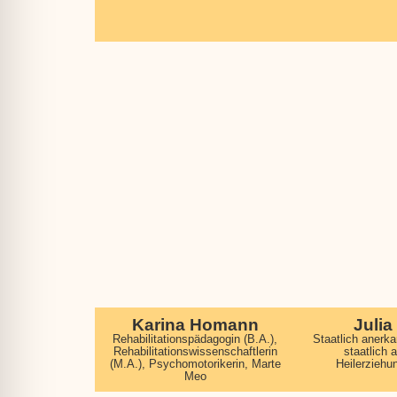
Karina Homann
Julia
Rehabilitationspädagogin (B.A.),
Staatlich anerk
Rehabilitationswissenschaftlerin
staatlich 
(M.A.), Psychomotorikerin, Marte
Heilerziehu
Meo