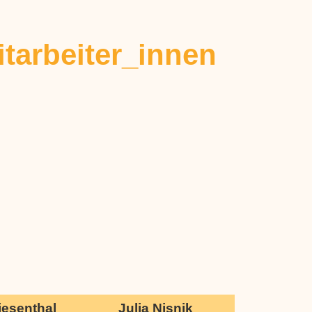
tarbeiter_innen
iesenthal
Julia Nisnik