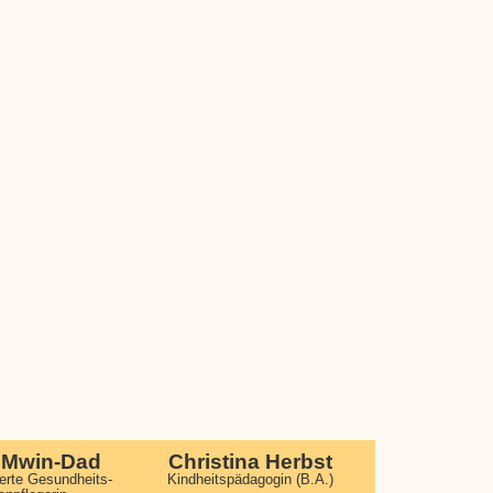
e Mwin-Dad
Christina Herbst
ierte Gesundheits-
Kindheitspädagogin (B.A.)