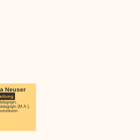
na Neuser
Leitung
ädagogin,
pädagogin (M.A.),
torikerin