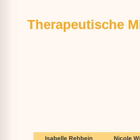
Therapeutische Mi
Isabelle Rehbein
Nicole W