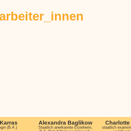
arbeiter_innen
Karras
Alexandra Baglikow
Charlott
gin (B.A.)
Staatlich anerkannte Erzieherin,
staatlich examin