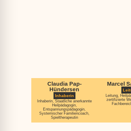
Claudia Pap-
Marcel 
Hündersen
Lei
Inhaberin
Leitung, Heilp
zertifizierte W
Inhaberin, Staatliche anerkannte
Fachbereic
Heilpädagogin,
Entspannungspädagogin,
Systemischer Familiencoach,
Spieltherapeutin