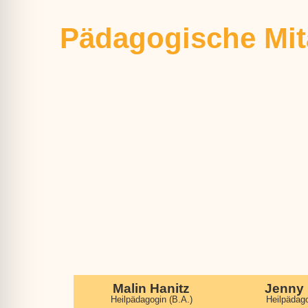
Pädagogische Mit
Malin Hanitz
Jenny 
Heilpädagogin (B.A.)
Heilpädago