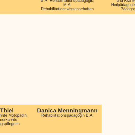
B.A. Rehabilitationspädagogik,
und Kranke
M.A.
Heilpädagogik
Rehabilitationswissenschaften
Pädagog
 Thiel
Danica Menningmann
annte Motopädin,
Rehabilitationspädagogin B.A.
anerkannte
ngspflegerin